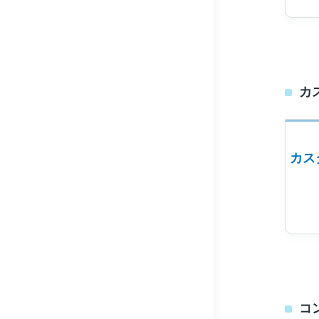
カ
カス
コ