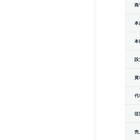
商
本
本
設
資
代
従
売