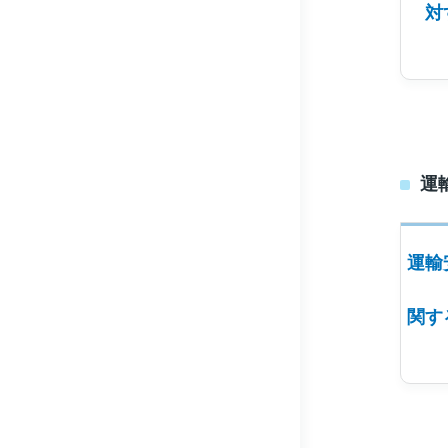
対
運
運輸
関す