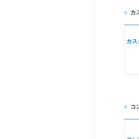
カ
カス
コ