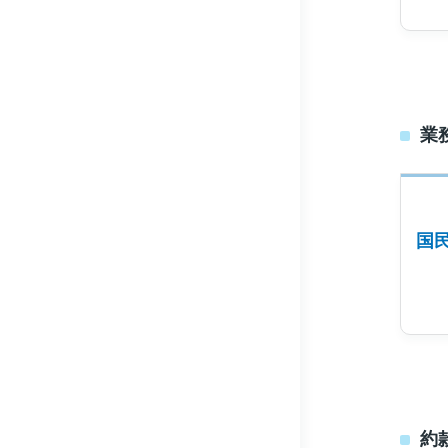
業
国
約