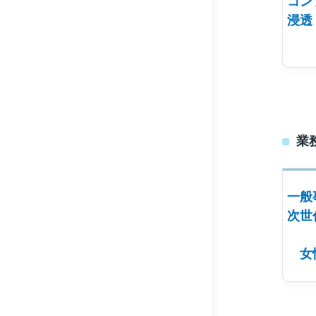
コン
浸透
業
一般
次世
女