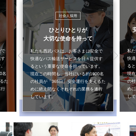
社会人採用
ひとりひとりが
大切な使命を持って
全で
私た
私たち西武バスは、お客さまに安全で
供す
快適
快適なバス輸送サービスを日々提供す
す。
ると
るという重要な使命を担っています。
0名
現在
現在この時間も、当社にいる約1900名
えるた
の社
の社員が「365日」安全運行を支えるた
遂行
めに
めに絶え間なくそれぞれの業務を遂行
して
しています。