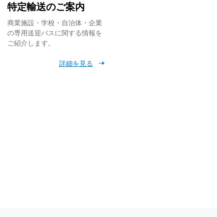
特定輸送のご案内
乗り場移動のお知らせ
商業施設・学校・自治体・企業
の専用送迎バスに関する情報を
ご紹介します。
ン」の実施について
詳細を見る
応開始・共通定期券金
賃が、いつでもどこ