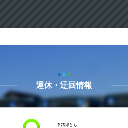
運休・迂回情報
各路線とも