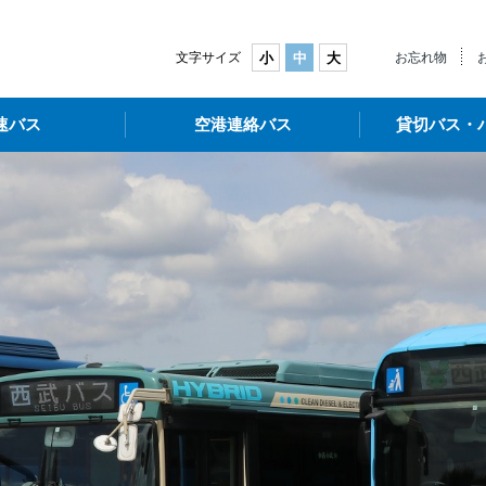
武バス
文字サイズ
小
中
大
お忘れ物
速バス
空港連絡バス
貸切バス・