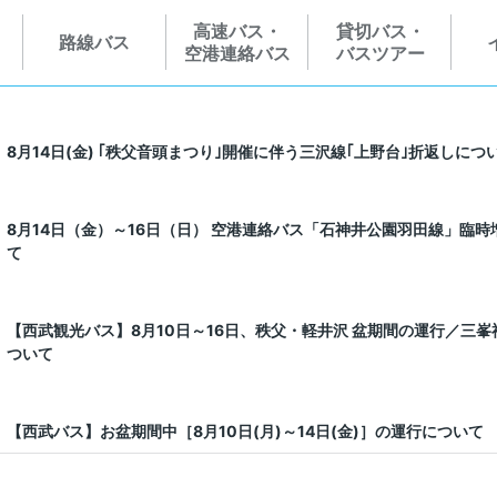
高速バス・
貸切バス・
路線バス
空港連絡バス
バスツアー
8月14日(金) ｢秩父音頭まつり｣開催に伴う三沢線｢上野台｣折返しにつ
8月14日（金）～16日（日） 空港連絡バス「石神井公園羽田線」臨
て
【西武観光バス】8月10日～16日、秩父・軽井沢 盆期間の運行／三
ついて
【西武バス】お盆期間中［8月10日(月)～14日(金)］の運行について