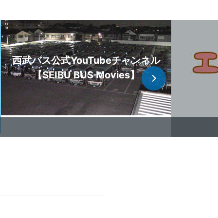
部便の停留所休止に
西武バス公式YouTubeチャンネル
【SEIBU BUS Movies】
止について
・草津線）
部便の停留所休止に
所休止について