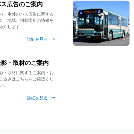
バス広告のご案内
7月11日（土）始発～終バスまで 工事に伴う【東村山駅西口】バス
内・車外のバス広告に関する
金、地域、掲載場所の情報を
紹介します。
「車内事故防止ラッピングバス」の運行・「車内事故防止キャンペー
詳細を見る
【6月1日追記】7月1日(水) 運賃改定を実施いたします【運賃検索対
額掲載】
撮影・取材のご案内
影・取材に関するご案内・お
【再掲】2026年7月1日(水)より、小児用ICカードで小学生以下の運
し込みはこちらをご確認くだ
でも１乗車100円に！
い。
詳細を見る
令和8年度 移動等円滑化取組計画書
令和7年度 移動等円滑化取組報告書