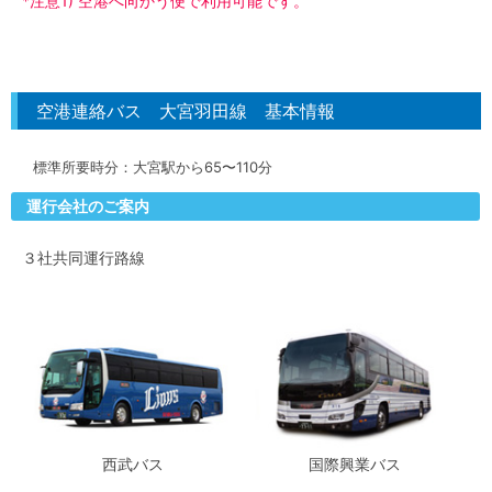
*注意1) 空港へ向かう便で利用可能です。
空港連絡バス 大宮羽田線 基本情報
標準所要時分：大宮駅から65〜110分
運行会社のご案内
３社共同運行路線
西武バス
国際興業バス