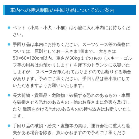
車内への持込制限の手回り品についてのご案内
ペット（小鳥・小犬・小猫）は小籠に入れ車内にお持ちくだ
さい。
手回り品は車内にお持ちください。スーツケース等の荷物に
ついては、原則としてお一人さま1個まで。 大きさは
50×60×120cm以内、重さが30kgまでのもの（スキー・ゴル
フ等の用具はお預かりします）を床下のトランクに収容いた
しますが、 スペースが限られておりますのでお断りする場合
があります。予めご了承ください。手回り品は最小限にして
いただきますようお願いいたします。
長大荷物・貴重品・危険物・破損する恐れのあるもの・車両
を破損させる恐れのあるもの・他のお客さまに危害を及ぼし
たり 迷惑をかける恐れのあるものの持ち込みはお断りいたし
ます。
手回り品の破損・紛失・盗難等の責は、運行会社に重大な過
失がある場合を除き、負いかねますので予めご了承くださ