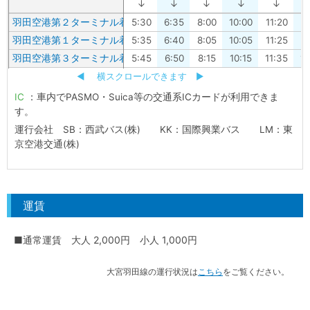
↓
↓
↓
↓
↓
羽田空港第２ターミナル着
5:30
6:35
8:00
10:00
11:20
1
羽田空港第１ターミナル着
5:35
6:40
8:05
10:05
11:25
1
羽田空港第３ターミナル着
5:45
6:50
8:15
10:15
11:35
1
◀ 横スクロールできます ▶︎
IC
：車内でPASMO・Suica等の交通系ICカードが利用できま
す。
運行会社 SB：西武バス(株) KK：国際興業バス LM：東
京空港交通(株)
運賃
■通常運賃 大人 2,000円 小人 1,000円
大宮羽田線の運行状況は
こちら
をご覧ください。