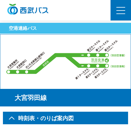
西武バス
空港連絡バス
大宮羽田線
時刻表・のりば案内図