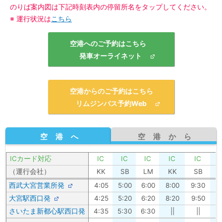
のりば案内図は下記時刻表内の停留所名をタップしてください。
※ 運行状況は
こちら
空港へのご予約はこちら
発車オーライネット
空港からのご予約はこちら
リムジンバス予約Web
空港へ
空港から
ICカード対応
IC
IC
IC
IC
IC
（運行会社）
KK
SB
LM
KK
SB
西武大宮営業所発
4:05
5:00
6:00
8:00
9:30
1
大宮駅西口発
4:25
5:20
6:20
8:20
9:50
1
さいたま新都心駅西口発
4:35
5:30
6:30
||
||