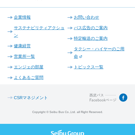
企業情報
お問い合わせ
サステナビリティアクショ
バス広告のご案内
ン
特定輸送のご案内
健康経営
タクシー・ハイヤーのご用
営業所一覧
命
エンジェの部屋
トピックス一覧
よくあるご質問
CSRマネジメント
Copyright © Seibu Bus Co.,Ltd. all Right Reserved.
西武グル