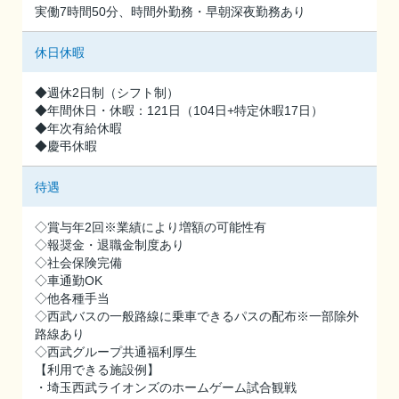
実働7時間50分、時間外勤務・早朝深夜勤務あり
休日休暇
◆週休2日制（シフト制）
◆年間休日・休暇：121日（104日+特定休暇17日）
◆年次有給休暇
◆慶弔休暇
待遇
◇賞与年2回※業績により増額の可能性有
◇報奨金・退職金制度あり
◇社会保険完備
◇車通勤OK
◇他各種手当
◇西武バスの一般路線に乗車できるパスの配布※一部除外
路線あり
◇西武グループ共通福利厚生
【利用できる施設例】
・埼玉西武ライオンズのホームゲーム試合観戦