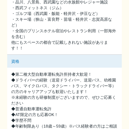
・品川、八景島、西武園などの水族館やレジャー施設
・西武フィットネス（ジム）
・ゴルフ場（西武園・飯能・軽井沢・伊豆など）
・スキー場（狭山・富良野・苗場・軽井沢・志賀高原な
ど）
・全国のプリンスホテル宿泊やレストラン利用（一部海外
を含む）
他にもスペースの都合で記載しきれない施設がありま
す！！
資格
◆第二種大型自動車運転免許所持者大歓迎！
◆ドライバーの経験（送迎ドライバー、送迎バス、幼稚園
バス、マイクロバス、タクシー・トラックドライバー等）
の方のキャリアアップも歓迎いたします！
※未経験の方も研修制度がございますので、ぜひご応募く
ださい
◆普通自動車運転免許
◆AT限定の方も応募OK！
◆学歴不問
◆年齢制限あり（18歳～59歳）※バス経験者の方はご相談