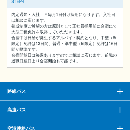
STEP4
内定通知・入社 ＊毎月1日付け採用になります。入社日
は相談に応じます。
養成制度ご希望の方は原則として正社員採用前に合宿にて
大型二種免許を取得していただきます。
合宿中は日給が発生するアルバイト契約となり、中型（8t
限定）免許は13日間、普通・準中型（5t限定）免許は16日
間が標準です。
合宿開始日は毎週ありますのでご相談に応じます。前職の
退職日翌日より合宿開始も可能です。
路線バス
高速バス
空港連絡バス