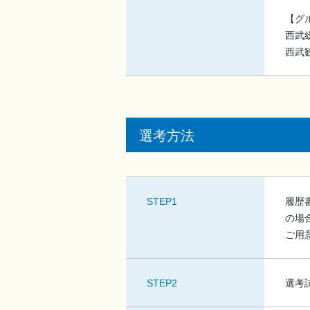
【グ
西武
西武
選考方法
STEP1
履歴書
の場
ご用
STEP2
選考