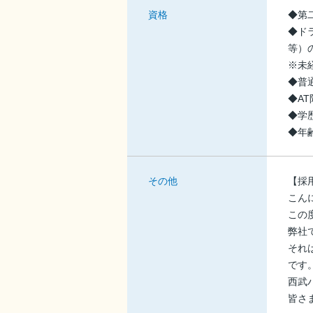
資格
◆第
◆ド
等）
※未
◆普
◆A
◆学
◆年
その他
【採
こん
この
弊社
それ
です
西武
皆さ