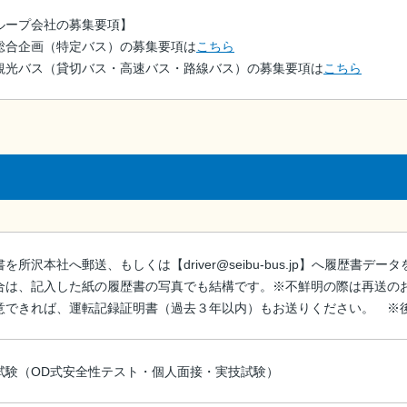
ループ会社の募集要項】
総合企画（特定バス）の募集要項は
こちら
観光バス（貸切バス・高速バス・路線バス）の募集要項は
こちら
を所沢本社へ郵送、もしくは【driver@seibu-bus.jp】へ履歴書
合は、記入した紙の履歴書の写真でも結構です。※不鮮明の際は再送の
意できれば、運転記録証明書（過去３年以内）もお送りください。 ※
試験（OD式安全性テスト・個人面接・実技試験）