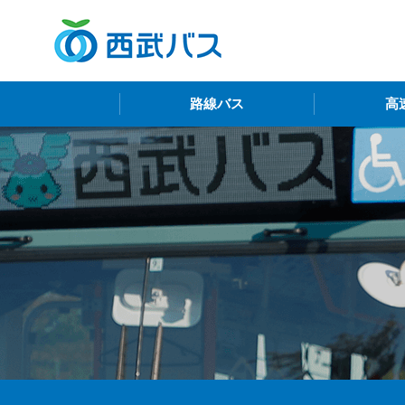
西
路線バス
高