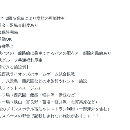
与年2回※業績により増額の可能性有
奨金・退職金制度あり
会保険完備
通勤OK
各種手当
武バスの一般路線に乗車できるパスの配布※一部除外路線あり
武グループ共通福利厚生
用できる施設例】
玉西武ライオンズのホームゲーム試合観戦
川、八景島、西武園などの水族館やレジャー施設
武フィットネス（ジム）
ルフ場（西武園・飯能・軽井沢・伊豆など）
キー場（狭山・富良野・苗場・軽井沢・志賀高原など）
国のプリンスホテル宿泊やレストラン利用（一部海外を含む）
もスペースの都合で記載しきれない施設があります！！