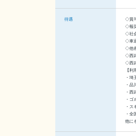
待遇
◇賞
◇報
◇社
◇車
◇他
◇西
◇西
【利
・埼
・品
・西
・ゴ
・ス
・全
他に