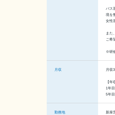
バス
境を
女性
また
ご希
※研
月収
月収3
【年
1年目
5年目
勤務地
新座営