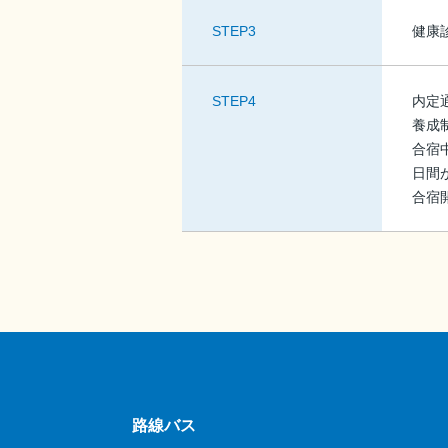
STEP3
健康
STEP4
内定
養成
合宿
日間
合宿
路線バス