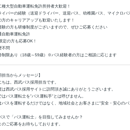
二種大型自動車運転免許所持者大歓迎！
ライバーの経験（送迎ドライバー、送迎バス、幼稚園バス、マイクロバ
の方のキャリアアップも歓迎いたします！
経験の方も研修制度がございますので、ぜひご応募ください
通自動車運転免許
T限定の方も応募OK！
歴不問
齢制限あり（18歳～59歳）※バス経験者の方はご相談に応じます
用担当からメッセージ】
にちは。西武バス採用担当です。
度は西武バス採用サイトに訪問頂き誠にありがとうございます。
ではバス運転士を”バス運転手”とは呼びません。
はバスを運転するだけではなく、地域社会とお客さまに“安全・安心のバ
。
バスで「バス運転士」を目指してみませんか？
まのご応募をお待ちしております。