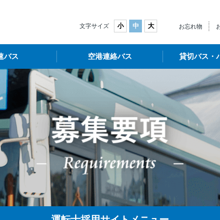
武バス
小
中
大
文字サイズ
お忘れ物
速バス
空港連絡バス
貸切バス・
運転士採用サイトメニュー