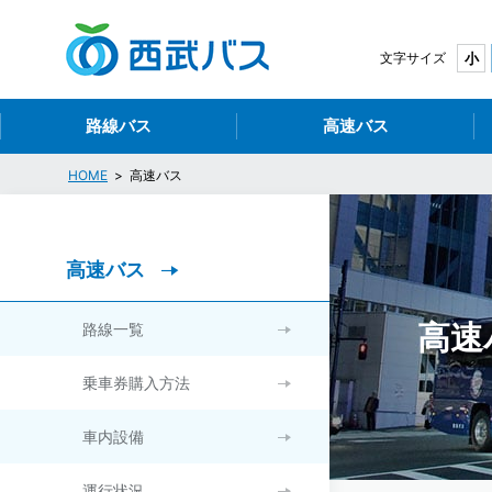
西
文字サイズ
小
路線バス
高速バス
HOME
高速バス
高速バス
高速
路線一覧
乗車券購入方法
車内設備
運行状況