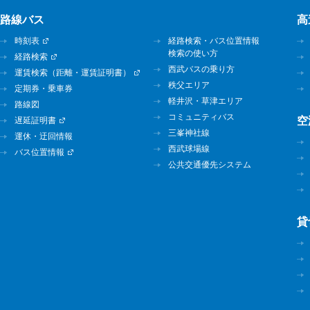
路線バス
高
時刻表
経路検索・バス位置情報
検索の使い方
経路検索
西武バスの乗り方
運賃検索（距離・運賃証明書）
秩父エリア
定期券・乗車券
軽井沢・草津エリア
路線図
コミュニティバス
空
遅延証明書
三峯神社線
運休・迂回情報
西武球場線
バス位置情報
公共交通優先システム
貸