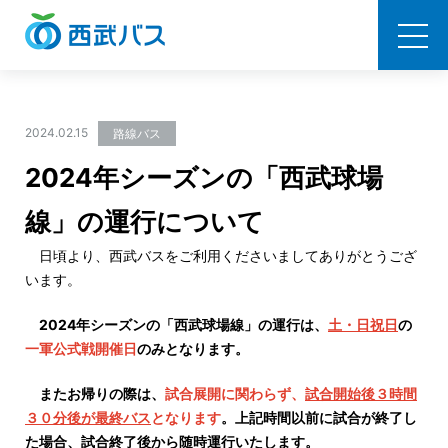
西武バス
2024.02.15
路線バス
2024年シーズンの「西武球場
線」の運行について
日頃より、西武バスをご利用くださいましてありがとうござ
います。
2024年シーズンの「西武球場線」の運行は
、
土・日祝日
の
一軍公式戦開催日
のみとなります。
またお帰りの際は、
試合展開に関わらず、
試合開始後３時間
３０分後が最終バス
となります
。上記時間以前に試合が終了し
た場合、試合終了後から随時運行いたします。