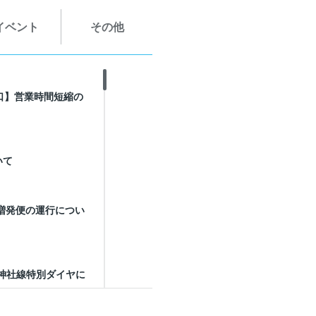
イベント
その他
口】営業時間短縮の
いて
時増発便の運行につい
峯神社線特別ダイヤに