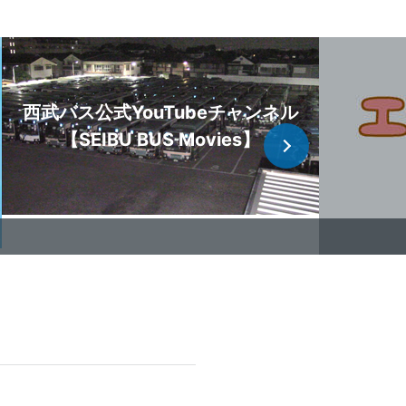
西武バス公式YouTubeチャンネル
【SEIBU BUS Movies】
部便の停留所休止に
止について
・草津線）
部便の停留所休止に