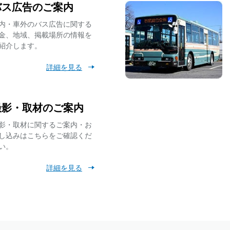
バス広告のご案内
8月8日（土） 高速乗合バス「南紀白浜線」催事に伴う一部便の停留
内・車外のバス広告に関する
金、地域、掲載場所の情報を
紹介します。
7月11日（土）始発～終バスまで 工事に伴う【東村山駅西口】バス
詳細を見る
「車内事故防止ラッピングバス」の運行・「車内事故防止キャンペー
撮影・取材のご案内
影・取材に関するご案内・お
【6月1日追記】7月1日(水) 運賃改定を実施いたします【運賃検索対
し込みはこちらをご確認くだ
額掲載】
い。
詳細を見る
【再掲】2026年7月1日(水)より、小児用ICカードで小学生以下の運
でも１乗車100円に！
令和8年度 移動等円滑化取組計画書