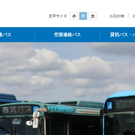
武バス
文字サイズ
小
中
大
お忘れ物
速バス
空港連絡バス
貸切バス・