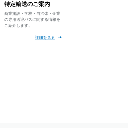
特定輸送のご案内
所休止について
商業施設・学校・自治体・企業
の専用送迎バスに関する情報を
ご紹介します。
乗り場移動のお知らせ
詳細を見る
ン」の実施について
応開始・共通定期券金
賃が、いつでもどこ