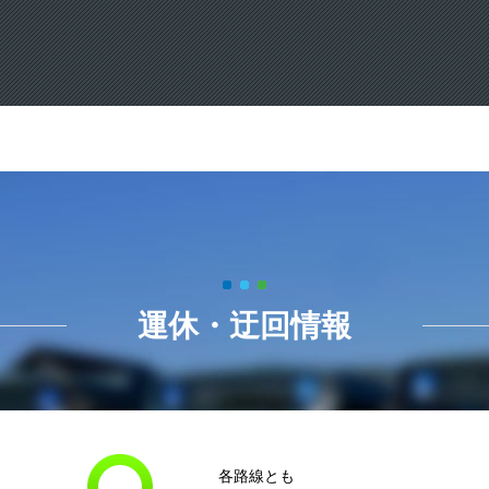
運休・迂回情報
各路線とも