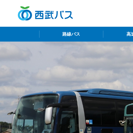
西
路線バス
高