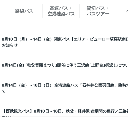
高速バス・
貸切バス・
路線バス
空港連絡バス
バスツアー
8月10日（月）～14日（金）関東バス【エリア・ビューロー荻窪駅南
お知らせ
8月14日(金) ｢秩父音頭まつり｣開催に伴う三沢線｢上野台｣折返しにつ
8月14日（金）～16日（日） 空港連絡バス「石神井公園羽田線」臨
て
【西武観光バス】8月10日～16日、秩父・軽井沢 盆期間の運行／三
ついて