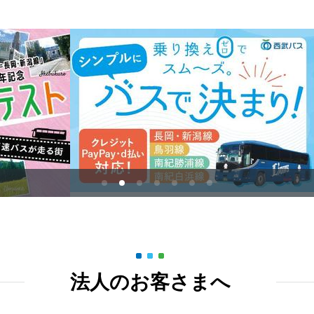
【西武バス】お盆期間中［8月10日(月)～14日(金)］の運行について
8月1日～8月31日、軽井沢駅～星野温泉トンボの湯間 増便について
8月17日（月） 高速乗合バス「南紀勝浦線」 花火大会開催に伴う一
ついて
7月/8月 高速乗合バス「長岡・新潟線」工事に伴う一部便の停留所休
1
2
3
4
5
6
7
【再掲】高速乗合バス 夏季迂回運行のご案内（千曲線、渋谷～軽井沢
法人のお客さまへ
8月10日（月） 高速乗合バス「南紀白浜線」花火大会開催に伴う一
ついて