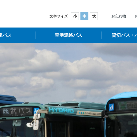
武バス
文字サイズ
小
中
大
お忘れ物
速バス
空港連絡バス
貸切バス・