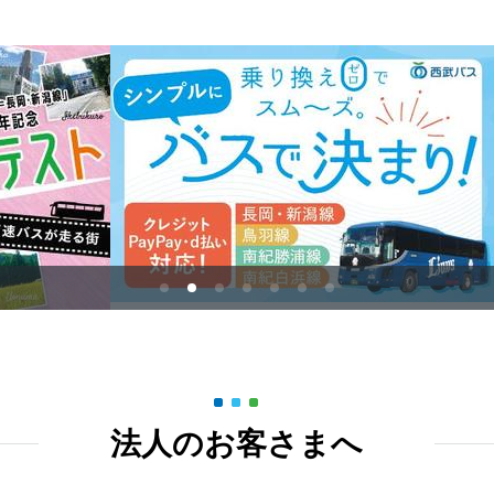
【西武バス】お盆期間中［8月10日(月)～14日(金)］の運行について
8月1日～8月31日、軽井沢駅～星野温泉トンボの湯間 増便について
8月17日（月） 高速乗合バス「南紀勝浦線」 花火大会開催に伴う一
ついて
7月/8月 高速乗合バス「長岡・新潟線」工事に伴う一部便の停留所休
1
2
3
4
5
6
7
【再掲】高速乗合バス 夏季迂回運行のご案内（千曲線、渋谷～軽井沢
法人のお客さまへ
8月10日（月） 高速乗合バス「南紀白浜線」花火大会開催に伴う一
ついて