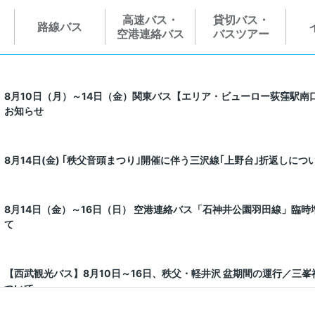
高速バス・
貸切バス・
路線バス
空港連絡バス
バスツアー
8月10日（月）～14日（金）関東バス【エリア・ビューロー荻窪駅南
お知らせ
8月14日(金) ｢秩父音頭まつり｣開催に伴う三沢線｢上野台｣折返しにつ
8月14日（金）～16日（日） 空港連絡バス「石神井公園羽田線」臨
て
【西武観光バス】8月10日～16日、秩父・軽井沢 盆期間の運行／三
ついて