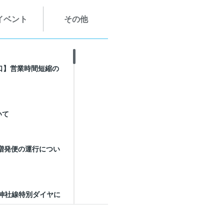
イベント
その他
口】営業時間短縮の
いて
時増発便の運行につい
峯神社線特別ダイヤに