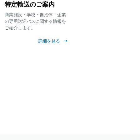
特定輸送のご案内
所休止について
商業施設・学校・自治体・企業
の専用送迎バスに関する情報を
ご紹介します。
乗り場移動のお知らせ
詳細を見る
ン」の実施について
応開始・共通定期券金
賃が、いつでもどこ