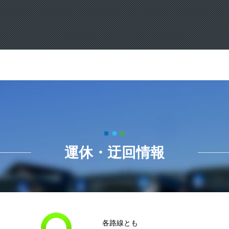
運休・迂回情報
各路線とも