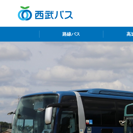
西
路線バス
高