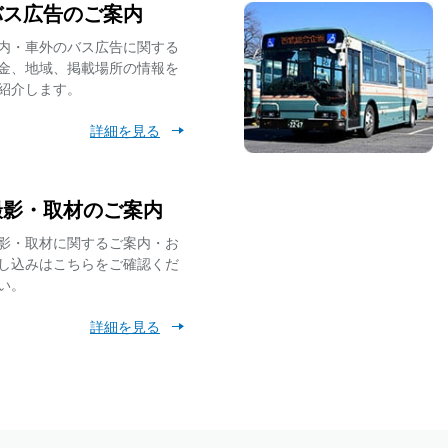
バス広告のご案内
8月8日（土） 高速乗合バス「南紀白浜線」催事に伴う一部便の停留
内・車外のバス広告に関する
金、地域、掲載場所の情報を
紹介します。
7月11日（土）始発～終バスまで 工事に伴う【東村山駅西口】バス
詳細を見る
「車内事故防止ラッピングバス」の運行・「車内事故防止キャンペー
撮影・取材のご案内
影・取材に関するご案内・お
【6月1日追記】7月1日(水) 運賃改定を実施いたします【運賃検索対
し込みはこちらをご確認くだ
額掲載】
い。
詳細を見る
【再掲】2026年7月1日(水)より、小児用ICカードで小学生以下の運
でも１乗車100円に！
令和8年度 移動等円滑化取組計画書