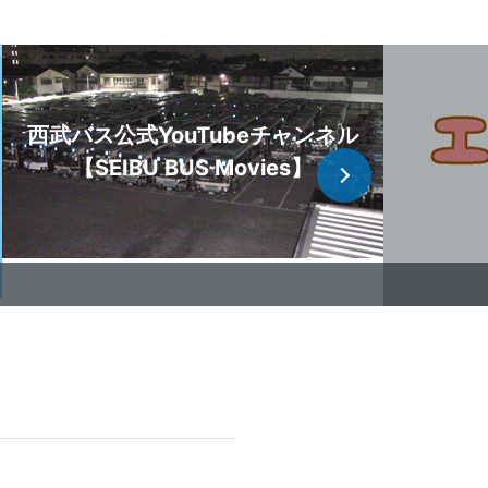
西武バス公式YouTubeチャンネル
【SEIBU BUS Movies】
部便の停留所休止に
止について
・草津線）
部便の停留所休止に