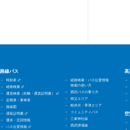
路線バス
高
時刻表
経路検索・バス位置情報
検索の使い方
経路検索
西武バスの乗り方
運賃検索（距離・運賃証明書）
秩父エリア
定期券・乗車券
軽井沢・草津エリア
路線図
コミュニティバス
空
遅延証明書
三峯神社線
運休・迂回情報
西武球場線
バス位置情報