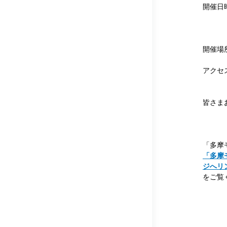
開催日時
※
※雨
開催場
アクセ
※会場
皆さま
「多摩
「多摩
ジへリ
をご覧