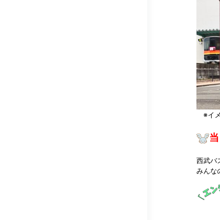
※イメ
当
西武バ
みんな