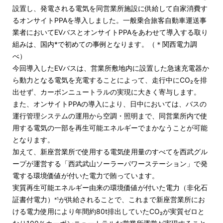
設置し、発電される電気を同営業所施設に供給して自家消費す
るオンサイトPPAを導入しました。一般乗合旅客自動車運送事
業者においてEVバスとオンサイトPPAをあわせて導入する取り
組みは、国内*で初めての事例となります。（＊関西電力調
べ）
今回導入したEVバスは、営業所敷地内に設置した急速充電器か
ら動力となる電気を充電することによって、走行中にCO₂を排
出せず、カーボンニュートラルの実現に大きく寄与します。
また、オンサイトPPAの導入により、日中においては、バスの
運行管理システムの運用から空調・照明まで、同営業所内で使
用する電気の一部を再生可能エネルギーでまかなうことが可能
となります。
加えて、新座営業所で使用する電気使用量のすべてを西武グル
ープが運営する「西武武山ソーラーパワーステーション」で発
電する環境価値が付いた電力で賄っています。
実質再生可能エネルギー由来の環境価値が付いた電力（非化石
証書付電力）
が供給されることで、これまで新座営業所にお
※1
ける電力使用により年間約80t排出していたCO₂が実質ゼロと