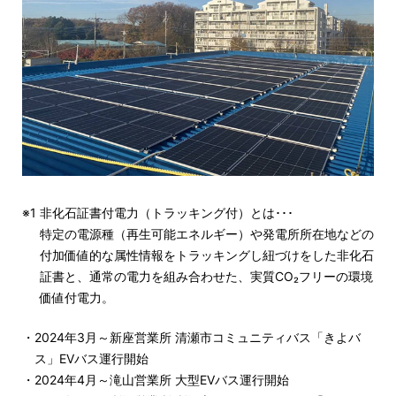
※1
非化石証書付電力（トラッキング付）とは･･･
特定の電源種（再生可能エネルギー）や発電所所在地などの
付加価値的な属性情報をトラッキングし紐づけをした非化石
証書と、通常の電力を組み合わせた、実質CO₂フリーの環境
価値付電力。
2024年3月～新座営業所 清瀬市コミュニティバス「きよバ
ス」EVバス運行開始
2024年4月～滝山営業所 大型EVバス運行開始