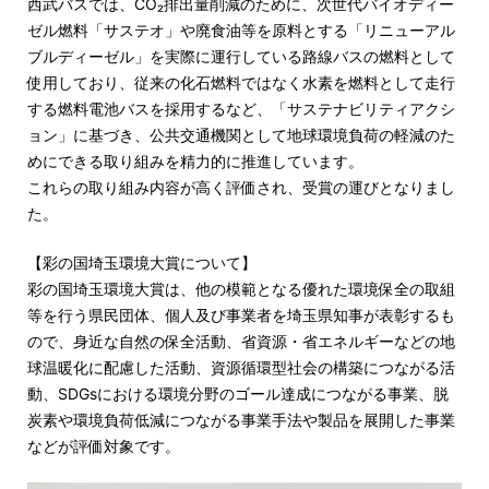
西武バスでは、CO₂排出量削減のために、次世代バイオディー
ゼル燃料「サステオ」や廃食油等を原料とする「リニューアル
ブルディーゼル」を実際に運行している路線バスの燃料として
使用しており、従来の化石燃料ではなく水素を燃料として走行
する燃料電池バスを採用するなど、「サステナビリティアクシ
ョン」に基づき、公共交通機関として地球環境負荷の軽減のた
めにできる取り組みを精力的に推進しています。
これらの取り組み内容が高く評価され、受賞の運びとなりまし
た。
【彩の国埼玉環境大賞について】
彩の国埼玉環境大賞は、他の模範となる優れた環境保全の取組
等を行う県民団体、個人及び事業者を埼玉県知事が表彰するも
ので、身近な自然の保全活動、省資源・省エネルギーなどの地
球温暖化に配慮した活動、資源循環型社会の構築につながる活
動、SDGsにおける環境分野のゴール達成につながる事業、脱
炭素や環境負荷低減につながる事業手法や製品を展開した事業
などが評価対象です。