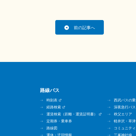
前の記事へ
路線バス
時刻表
西武バスの乗
経路検索
深夜急行バス
運賃検索（距離・運賃証明書）
秩父エリア
定期券・乗車券
軽井沢・草津
路線図
コミュニティ
運休・迂回情報
三峯神社線