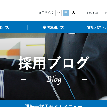
武バス
小
中
大
文字サイズ
お忘れ物
速バス
空港連絡バス
貸切バス・
運転士採用サイトメニュー