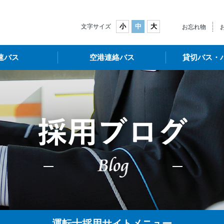
武バス
小
中
大
文字サイズ
お忘れ物
速バス
空港連絡バス
貸切バス・
運転士採用サイトメニュー