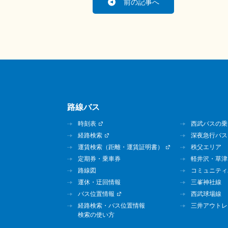
前の記事へ
路線バス
時刻表
西武バスの乗
経路検索
深夜急行バス
運賃検索（距離・運賃証明書）
秩父エリア
定期券・乗車券
軽井沢・草津
路線図
コミュニティ
運休・迂回情報
三峯神社線
バス位置情報
西武球場線
経路検索・バス位置情報
三井アウトレ
検索の使い方